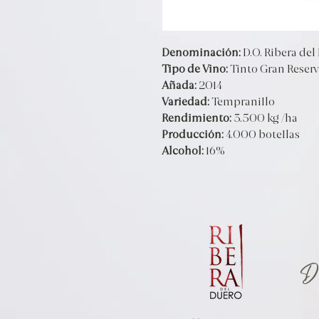
Denominación:
D.O. Ribera del
Tipo de Vino:
Tinto Gran Reser
Añada:
2014
Variedad:
Tempranillo
Rendimiento:
3.500 kg /ha
Producción:
4.000 botellas
Alcohol:
16%
D