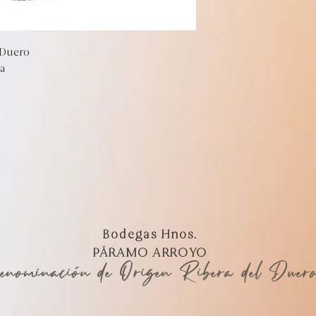
 Duero
va
Bodegas Hnos.
PÁRAMO ARROYO
e
nominación de Origen Ribera del Duer