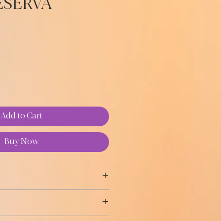
ESERVA
e
Add to Cart
Buy Now
 seleccionadas procedentes de
ropiedad de la familia,
ultura ecológica, entre los
anate, de capa muy intensa. Fase