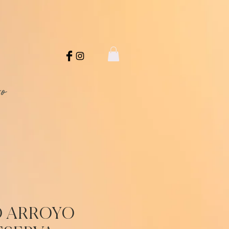
ro
 ARROYO