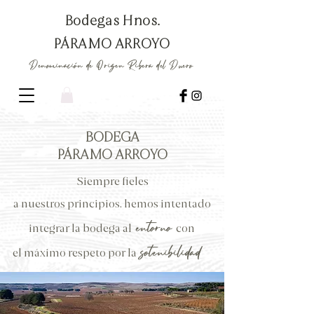
Bodegas Hnos.
PÁRAMO ARROYO
Denominación de Origen Ribera del Duero
BODEGA
PÁRAMO ARROYO
Siempre fieles
a
nuestros
principios,
hemos intentado
entorno
integrar la
bodega
al
con
sotenibilidad
el
máximo
respeto por la